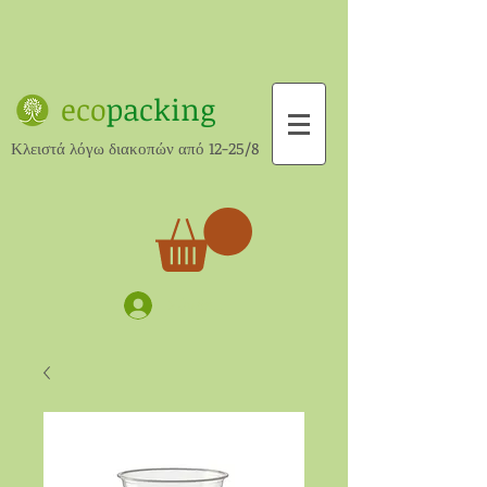
eco
packing
Κλειστά λόγω διακοπών από 12-25/8
Σύνδεση