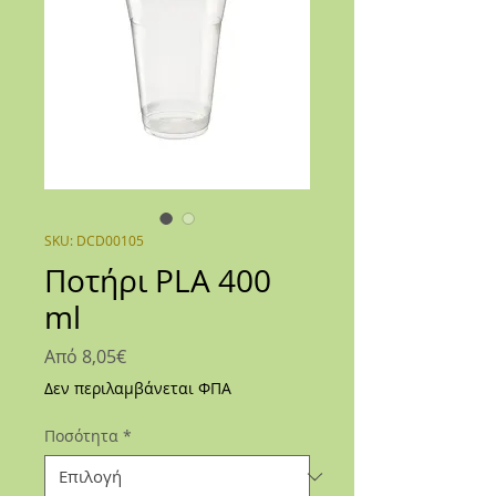
SKU: DCD00105
Ποτήρι PLA 400
ml
Τιμή
Από
8,05€
Έκπτωσης
Δεν περιλαμβάνεται ΦΠΑ
Ποσότητα
*