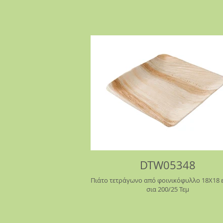
DTW05348
Πιάτο τετράγωνο από φοινικόφυλλο 18Χ18 ε
σια 200/25 Τεμ