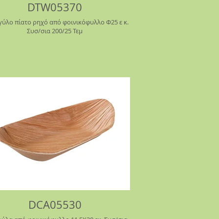
DTW05370
ύλο πίατο ρηχό από φοινικόφυλλο Φ25 ε κ.
Συσ/σια 200/25 Τεμ
DCA05530