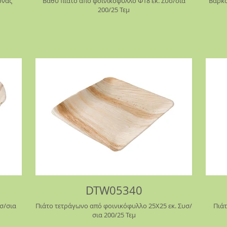
όνας
Βαθύ πιάτο από φοινικόφυλλο Φ18 εκ. Συσ/σια
Βαρκού
200/25 Τεμ
DTW05340
Πιάτο τετράγωνο από φοινικόφυλλο 25Χ25 εκ. Συσ/
Πιάτ
σια 200/25 Τεμ