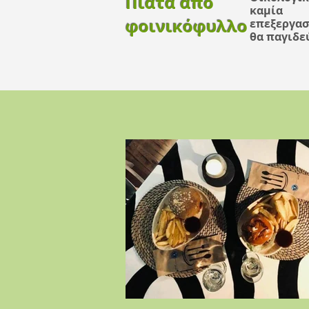
Πιάτα από
καμία
φοινικόφυλλο
επεξεργασ
θα παγιδε