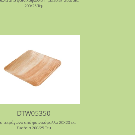
λα από φοινικόφυλλο 11,5Χ20 εκ. Συσ/σια
200/25 Τεμ
DTW05350
ο τετράγωνο από φοινικόφυλλο 20Χ20 εκ.
Συσ/σια 200/25 Τεμ