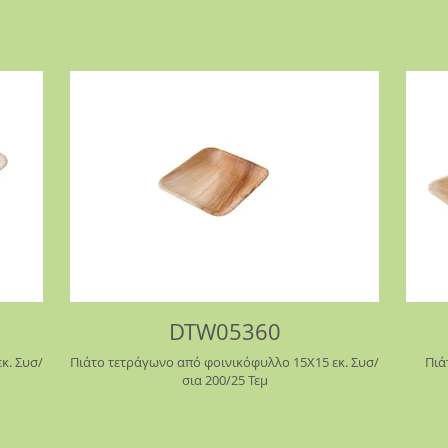
DTW05360
κ. Συσ/
Πιάτο τετράγωνο από φοινικόφυλλο 15Χ15 εκ. Συσ/
Πιά
σια 200/25 Τεμ