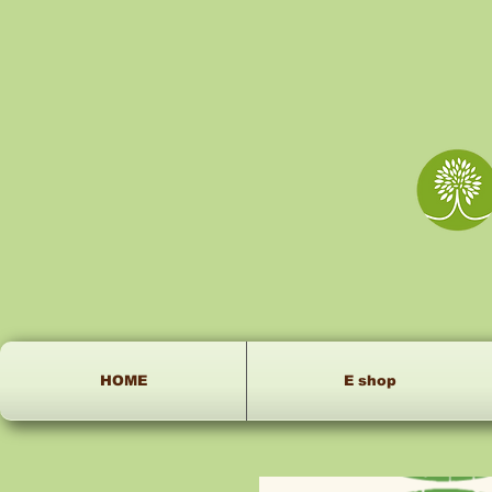
HOME
E shop