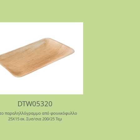
DTW05320
το παραληλλόγραμμο από φοινικόφυλλο
25Χ15 εκ. Συσ/σια 200/25 Τεμ