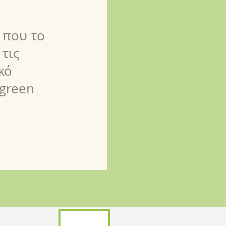
 που το
τις
κό
 green