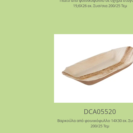
Πιάτο από φοινικόφυλλο σε σχήμα σταγ
19,6Χ26 εκ. Συσ/σια 200/25 Τεμ
DCA05520
Βαρκούλα από φοινικόφυλλο 14Χ30 εκ. Συσ/σια
200/25 Τεμ