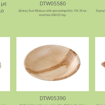
 με
DTW05580
λο
Δίσκος δυο θέσεων από φοινικόφυλλο 15Χ 26 εκ.
Στρογγ
συσ/σια 200/25 τεμ
DTW05390