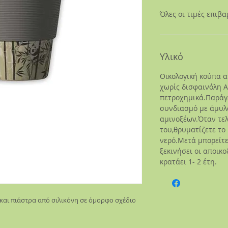
Όλες οι τιμές επιβ
Υλικό
Οικολογική κούπα 
χωρίς δισφαινόλη Α
πετροχημικά.Παράγε
συνδιασμό με άμυλ
αμινοξέων.Όταν τε
του,θρυματίζετε το
νερό.Μετά μπορείτε
ξεκινήσει οι αποικ
κρατάει 1- 2 έτη.
 και πιάστρα από σιλικόνη σε όμορφο σχέδιο