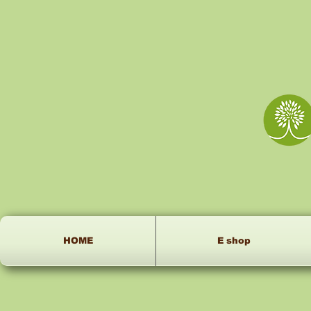
HOME
E shop