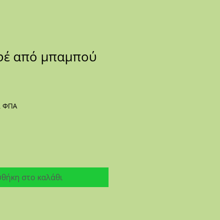
φέ από μπαμπού
ι ΦΠΑ
θήκη στο καλάθι