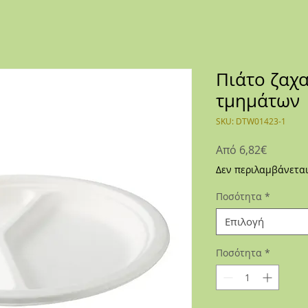
Πιάτο ζαχ
τμημάτων
SKU: DTW01423-1
Τιμή
Από
6,82€
Έκπτωσ
Δεν περιλαμβάνετα
Ποσότητα
*
Επιλογή
Ποσότητα
*