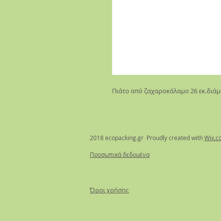
Πιάτο από ζαχαροκάλαμο 26 εκ.διά
2018 ecopacking.gr Proudly created with
Wix.c
Προσωπικά δεδομένα
Όροι χρήσης