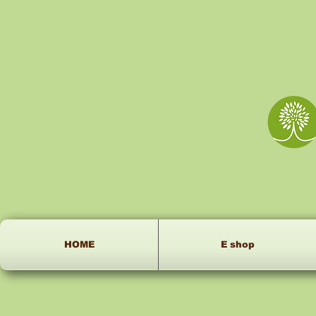
HOME
E shop