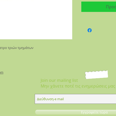
Προσ
μετρο τριών τμημάτων
om
Join our mailing list
Μην χάνετε ποτέ τις ενημερώσεις μας
Εγγραφείτε τώρα