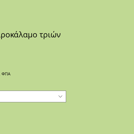
αροκάλαμο τριών
ης
ι ΦΠΑ