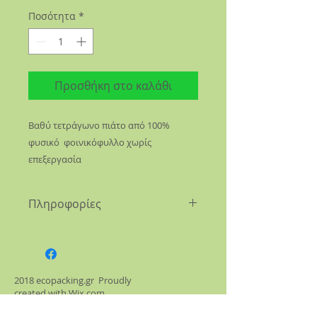
Ποσότητα
*
Προσθήκη στο καλάθι
Βαθύ τετράγωνο πιάτο από 100%
φυσικό φοινικόφυλλο χωρίς
επεξεργασία
Πληροφορίες
Διάσταση.180Χ180Χ50mm
Χορ/τα 750ml (max 1200ml)
2018 ecopacking.gr Proudly
created with
Wix.com
Προσωπικά δεδομένα