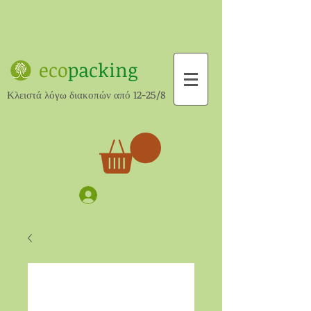
eco
packing
Κλειστά λόγω διακοπών από 12-25/8
Σύνδεση