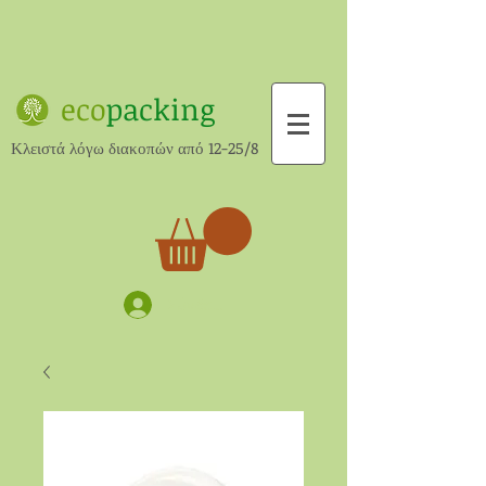
eco
packing
Κλειστά λόγω διακοπών από 12-25/8
Σύνδεση