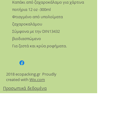
Καπάκι από ζαχαροκάλαμο για χάρτινα
ποτήρια 12 oz -300ml
Φτιαγμένο από υπολοίματα
ζαχαροκαλάμου
Σύμφονα με την DIN13432
βιοδιασπώμενο
Για ζεστά και κρύα ροφήματα.
2018 ecopacking.gr Proudly
created with
Wix.com
Προσωπικά δεδομένα
Όροι χρήσης
Διεύθυνση.
Σπάρτης 9
15127 Μελίσσια
Αποθήκη: Λ.Στρατάρχου Παπάγου 30
Ζωγράφου