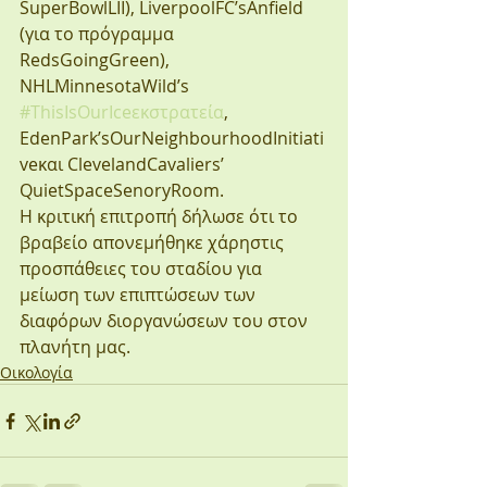
SuperBowlLII), LiverpoolFC’sAnfield 
(για το πρόγραμμα 
RedsGoingGreen), 
NHLMinnesotaWild’s 
#ThisIsOurIceεκστρατεία
, 
EdenPark’sOurNeighbourhoodInitiati
veκαι ClevelandCavaliers’ 
QuietSpaceSenoryRoom.
Η κριτική επιτροπή δήλωσε ότι το 
βραβείο απονεμήθηκε χάρηστις 
προσπάθειες του σταδίου για 
μείωση των επιπτώσεων των 
διαφόρων διοργανώσεων του στον 
πλανήτη μας.
Οικολογία