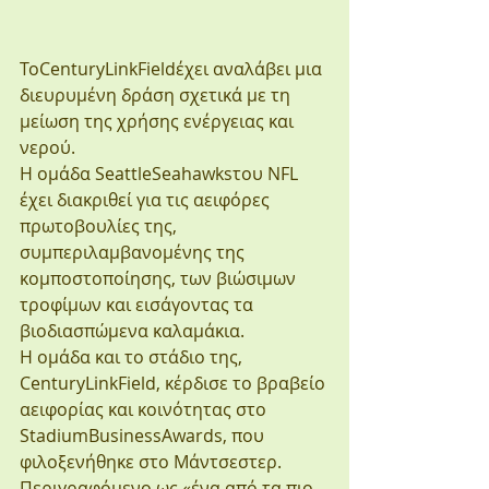
ToCenturyLinkFieldέχει αναλάβει μια 
διευρυμένη δράση σχετικά με τη 
μείωση της χρήσης ενέργειας και 
νερού. 
Η ομάδα SeattleSeahawksτου NFL 
έχει διακριθεί για τις αειφόρες 
πρωτοβουλίες της, 
συμπεριλαμβανομένης της 
κομποστοποίησης, των βιώσιμων 
τροφίμων και εισάγοντας τα 
βιοδιασπώμενα καλαμάκια.
Η ομάδα και το στάδιο της, 
CenturyLinkField, κέρδισε το βραβείο 
αειφορίας και κοινότητας στο 
StadiumBusinessAwards, που 
φιλοξενήθηκε στο Μάντσεστερ.
Περιγραφόμενο ως «ένα από τα πιο 