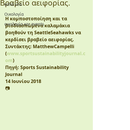
Βραβείο αειφορίας.
καλά νέα
Οικολογία
Η κομποστοποίηση και τα 
οικολογία και events
βιοδιασπώμενα καλαμάκια 
βοηθούν τη SeattleSeahawks να 
κερδίσει βραβείο αειφορίας.
Συντάκτης: MatthewCampelli 
(
www.sportsustainabilityjournal.c
om
)
Πηγή: Sports Sustainability 
Journal 
14 Ιουνίου 2018
📷