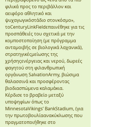
φιλικά προς το περιβάλλον και 
αειφόρο αθλητικό και 
ψυχαγωγικόστάδιο στονκόσμο», 
τοCenturyLinkFieldεπαινέθηκε για τις 
προσπάθειές του σχετικά με την 
κομποστοποίηση (με πρόγραμμα 
ανταμοιβής σε βιολογικά λαχανικά), 
στρατηγικέςμείωσης της 
χρήσηςενέργειας και νερού, δωρεές 
φαγητού στη φιλανθρωπική 
οργάνωση SalvationArmy, βιώσιμα 
θαλασσινά και προσφέροντας 
βιοδιασπώμενα καλαμάκια.
Κέρδισε το βραβείο μεταξύ 
υποψηφίων όπως το 
MinnesotaVikings’ BankStadium, (για 
την πρωτοβουλίαανακύκλωσης που 
πραγματοποιήθηκε στο 